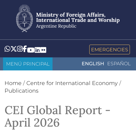
Skip
to
main
content
Whatsapp
Twitter
Instagram
Facebook
YouTube
LinkedIn
Flickr
EMERGENCIES
MENÚ PRINCIPAL
ENGLISH
ESPAÑOL
Home
/
Centre for International Economy
/
Publications
CEI Global Report -
April 2026