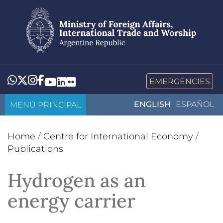
Skip
to
main
content
Whatsapp
Twitter
Instagram
Facebook
YouTube
LinkedIn
Flickr
EMERGENCIES
MENÚ PRINCIPAL
ENGLISH
ESPAÑOL
Home
/
Centre for International Economy
/
Publications
Hydrogen as an
energy carrier