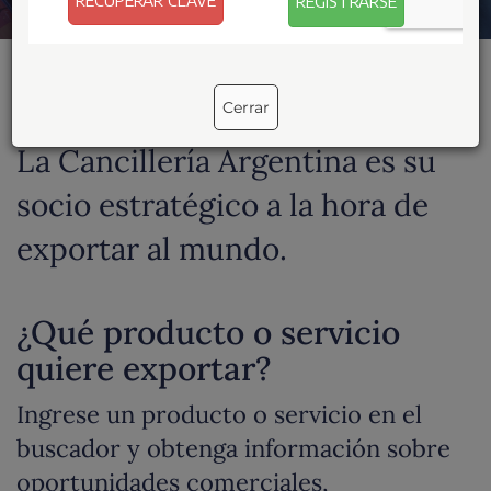
Inicie sesión
Cerrar
La Cancillería Argentina es su
socio estratégico a la hora de
exportar al mundo.
¿Qué producto o servicio
quiere exportar?
Ingrese un producto o servicio en el
buscador y obtenga información sobre
oportunidades comerciales,