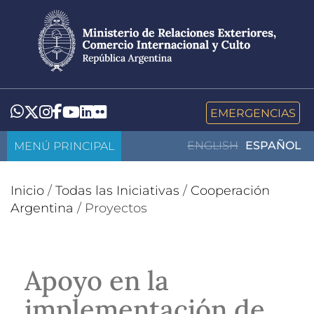
Pasar
al
contenido
principal
LinkedIn
Flickr
Whatsapp
Twitter
Instagram
Facebook
YouTube
EMERGENCIAS
MENÚ PRINCIPAL
ENGLISH
ESPAÑOL
Inicio
/
Todas las Iniciativas
/
Cooperación
Argentina
/
Proyectos
Apoyo en la
implementación de