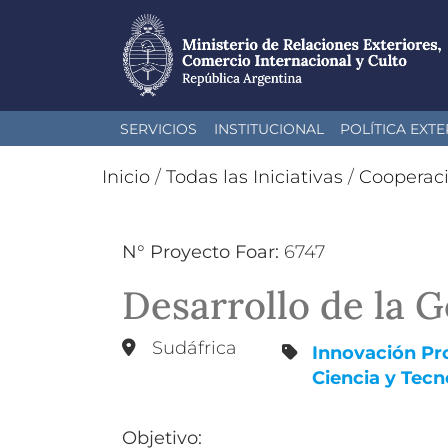
Pasar
SERVICIOS
INSTITUCIONAL
POLÍTICA EXTE
al
contenido
Inicio
/
Todas las Iniciativas
/
Cooperac
principal
N° Proyecto Foar:
6747
Desarrollo de la 
Sudáfrica
Innovación Pr
Ciencia y Tecn
Objetivo: