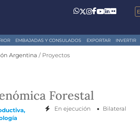
LinkedIn
Flickr
Whatsapp
Twitter
Instagram
Facebook
YouTube
RIOR
EMBAJADAS Y CONSULADOS
EXPORTAR
INVERTIR
ión Argentina
/
Proyectos
Genómica Forestal
En ejecución
Bilateral
oductiva,
ología