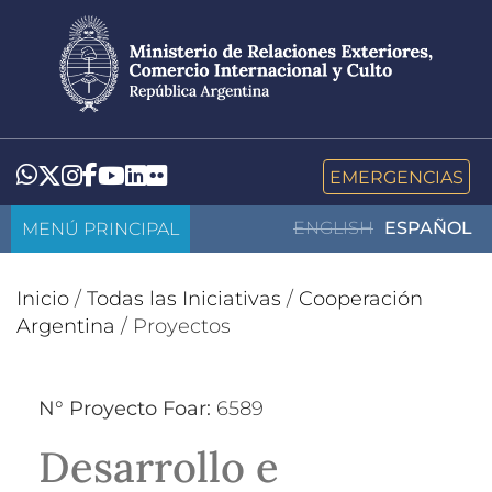
Pasar
al
contenido
principal
LinkedIn
Flickr
Whatsapp
Twitter
Instagram
Facebook
YouTube
EMERGENCIAS
MENÚ PRINCIPAL
ENGLISH
ESPAÑOL
Inicio
/
Todas las Iniciativas
/
Cooperación
Argentina
/
Proyectos
N° Proyecto Foar:
6589
Desarrollo e