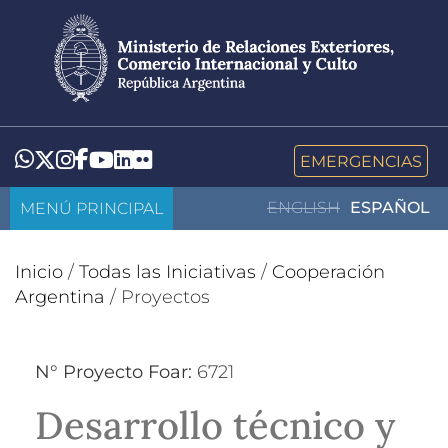
Pasar
al
contenido
principal
LinkedIn
Flickr
Whatsapp
Twitter
Instagram
Facebook
YouTube
EMERGENCIAS
MENÚ PRINCIPAL
ENGLISH
ESPAÑOL
Inicio
/
Todas las Iniciativas
/
Cooperación
Argentina
/
Proyectos
N° Proyecto Foar:
6721
Desarrollo técnico y