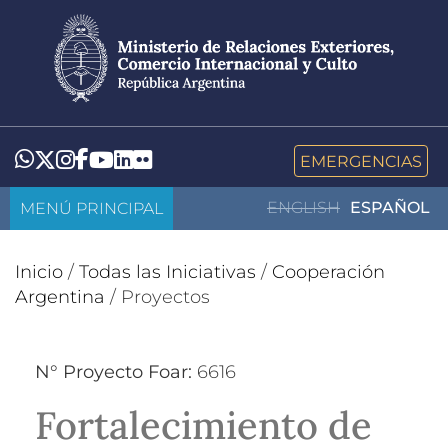
Pasar
al
contenido
principal
LinkedIn
Flickr
Whatsapp
Twitter
Instagram
Facebook
YouTube
EMERGENCIAS
MENÚ PRINCIPAL
ENGLISH
ESPAÑOL
Inicio
/
Todas las Iniciativas
/
Cooperación
Argentina
/
Proyectos
N° Proyecto Foar:
6616
Fortalecimiento de