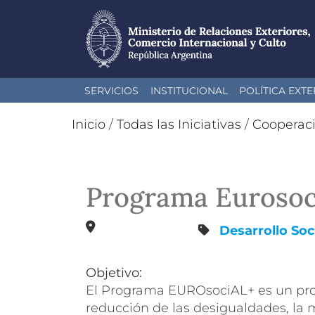
Pasar
SERVICIOS
INSTITUCIONAL
POLÍTICA EXTE
al
contenido
Inicio
/
Todas las Iniciativas
/
Cooperac
principal
Programa Eurosoci
Desarrollo Soc
Objetivo:
El Programa EUROsociAL+ es un prog
reducción de las desigualdades, la me