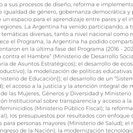
 a sus procesos de diseño, reforma e implementac
e igualdad de género, gobernanza democrática y po
 un espacio para el aprendizaje entre pares y el 
giones. La Argentina ha venido participando, a tr
emáticas diversas, tanto a nivel nacional como reg
ce el Programa, la Argentina ha podido compartir 
ntaron en la última fase del Programa (2016 - 2022
contra el Hambre” (Ministerio de Desarrollo Socia
ría de Asuntos Estratégicos); el desarrollo de ec
oductivo); la modelización de políticas educativas
nisterio de Educación]); el desarrollo de un “Siste
; el acceso a la justicia y la atención integral de
de las Mujeres, Géneros y Diversidad y Ministerio P
 Institucional sobre transparencia y acceso a la i
e feminicidios (Ministerio Público Fiscal); la reform
al); los presupuestos por resultados con enfoque 
as para personas mayores (Ministerio de Salud); el 
ngreso de la Nación); la modernización tecnológi