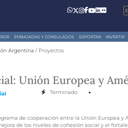
LinkedIn
Flickr
Whatsapp
Twitter
Instagram
Facebook
YouTube
RIOR
EMBAJADAS Y CONSULADOS
EXPORTAR
INVERTIR
ión Argentina
/
Proyectos
al: Unión Europea y Amé
Terminado
ial
rama de cooperación entre la Unión Europea y A
jora de los niveles de cohesión social y el fortale