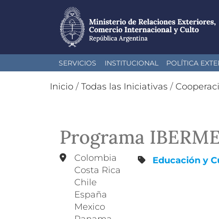
Pasar
SERVICIOS
INSTITUCIONAL
POLÍTICA EXTE
al
contenido
Inicio
/
Todas las Iniciativas
/
Cooperac
principal
Programa IBERM
Colombia
Educación y C
Costa Rica
Chile
España
Mexico