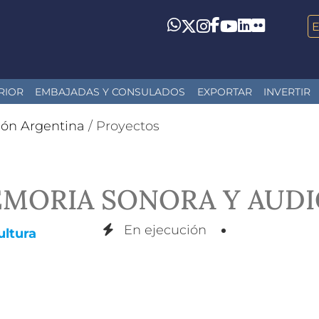
LinkedIn
Flickr
Whatsapp
Twitter
Instagram
Facebook
YouTube
RIOR
EMBAJADAS Y CONSULADOS
EXPORTAR
INVERTIR
ión Argentina
/
Proyectos
EMORIA SONORA Y AUDI
En ejecución
ultura