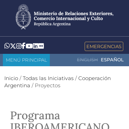
Pasar
al
contenido
principal
LinkedIn
Flickr
Whatsapp
Twitter
Instagram
Facebook
YouTube
EMERGENCIAS
MENÚ PRINCIPAL
ENGLISH
ESPAÑOL
Inicio
/
Todas las Iniciativas
/
Cooperación
Argentina
/
Proyectos
Programa
IBEROAMERICANO