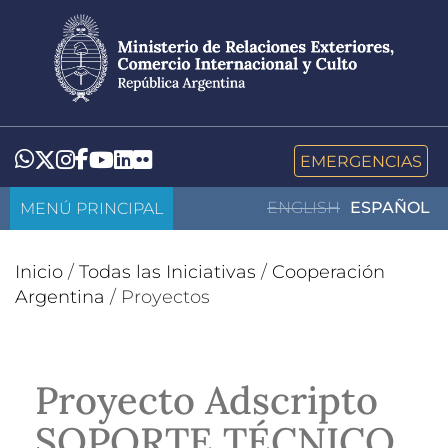
Pasar
al
contenido
principal
LinkedIn
Flickr
Whatsapp
Twitter
Instagram
Facebook
YouTube
EMERGENCIAS
MENÚ PRINCIPAL
ENGLISH
ESPAÑOL
Inicio
/
Todas las Iniciativas
/
Cooperación
Argentina
/
Proyectos
Proyecto Adscripto
SOPORTE TÉCNICO