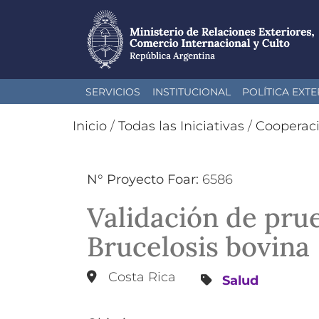
Pasar
SERVICIOS
INSTITUCIONAL
POLÍTICA EXTE
al
contenido
Inicio
/
Todas las Iniciativas
/
Cooperac
principal
N° Proyecto Foar:
6586
Validación de prue
Brucelosis bovina
Costa Rica
Salud