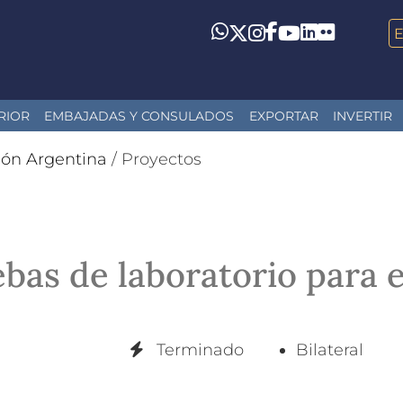
LinkedIn
Flickr
Whatsapp
Twitter
Instagram
Facebook
YouTube
RIOR
EMBAJADAS Y CONSULADOS
EXPORTAR
INVERTIR
ión Argentina
/
Proyectos
bas de laboratorio para e
Terminado
Bilateral