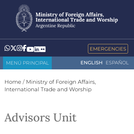
Skip
to
main
content
Whatsapp
Twitter
Instagram
Facebook
YouTube
LinkedIn
Flickr
EMERGENCIES
MENÚ PRINCIPAL
ENGLISH
ESPAÑOL
Home
/
Ministry of Foreign Affairs,
International Trade and Worship
Advisors Unit