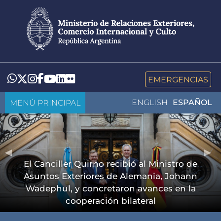
Pasar
al
contenido
principal
LinkedIn
Flickr
Whatsapp
Twitter
Instagram
Facebook
YouTube
EMERGENCIAS
MENÚ PRINCIPAL
ENGLISH
ESPAÑOL
El Canciller Quirno recibió al Ministro de
Asuntos Exteriores de Alemania, Johann
Wadephul, y concretaron avances en la
cooperación bilateral