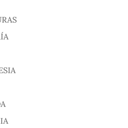
RAS
ÍA
ESIA
DA
IA