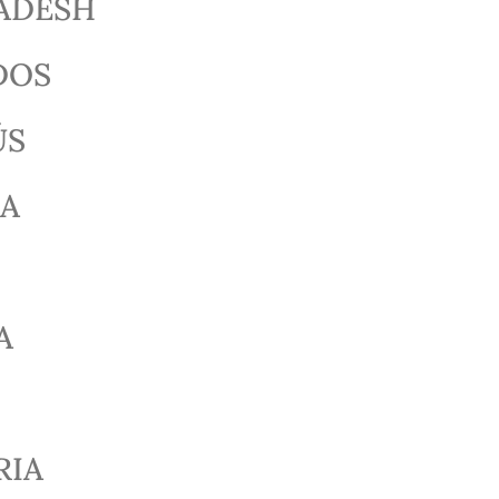
ADESH
DOS
ÚS
CA
A
RIA