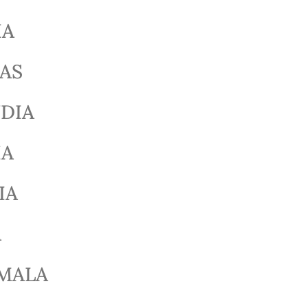
IA
NAS
DIA
IA
IA
A
MALA