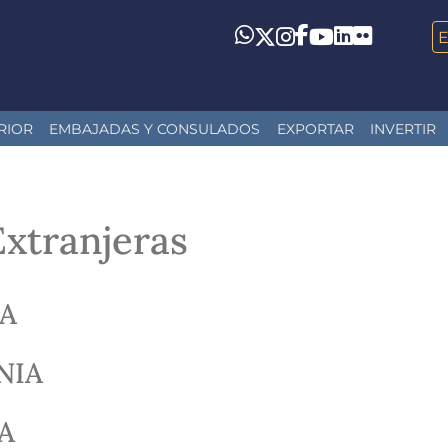
LinkedIn
Flickr
Whatsapp
Twitter
Instagram
Facebook
YouTube
RIOR
EMBAJADAS Y CONSULADOS
EXPORTAR
INVERTIR
xtranjeras
IA
NIA
A