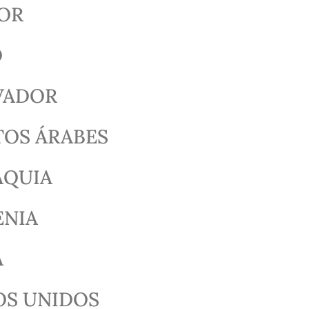
OR
O
VADOR
TOS ÁRABES
AQUIA
ENIA
A
OS UNIDOS