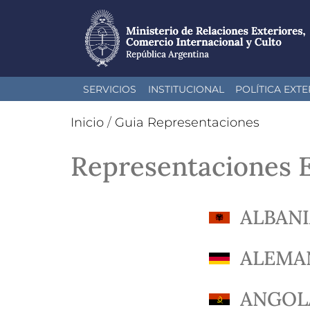
Pasar
SERVICIOS
INSTITUCIONAL
POLÍTICA EXTE
al
contenido
Inicio
/
Guia Representaciones
principal
Representaciones E
ALBAN
ALEMA
ANGOL