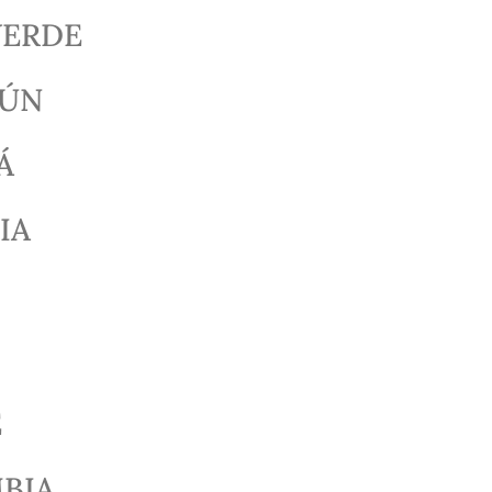
VERDE
ÚN
Á
IA
E
BIA