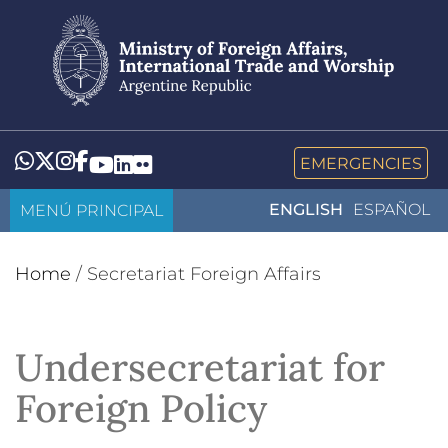
Skip
to
main
content
Whatsapp
Twitter
Instagram
Facebook
YouTube
LinkedIn
Flickr
EMERGENCIES
MENÚ PRINCIPAL
ENGLISH
ESPAÑOL
Home
/
Secretariat Foreign Affairs
Undersecretariat for
Foreign Policy