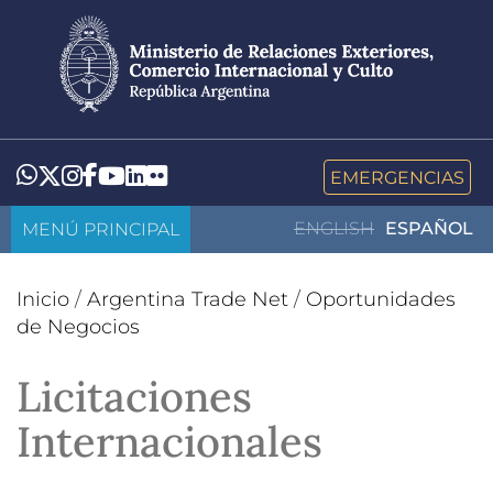
Pasar
al
contenido
principal
LinkedIn
Flickr
Whatsapp
Twitter
Instagram
Facebook
YouTube
EMERGENCIAS
MENÚ PRINCIPAL
ENGLISH
ESPAÑOL
Inicio
/
Argentina Trade Net
/
Oportunidades
de Negocios
Licitaciones
Internacionales