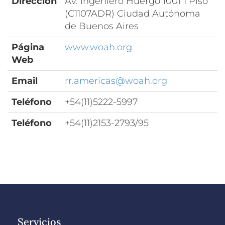
Dirección
Av. Ingeniero Huergo 1001 1 Piso
(C1107ADR) Ciudad Autónoma
de Buenos Aires
Página
www.woah.org
Web
Email
rr.americas@woah.org
Teléfono
+54(11)5222-5997
Teléfono
+54(11)2153-2793/95
Servicios