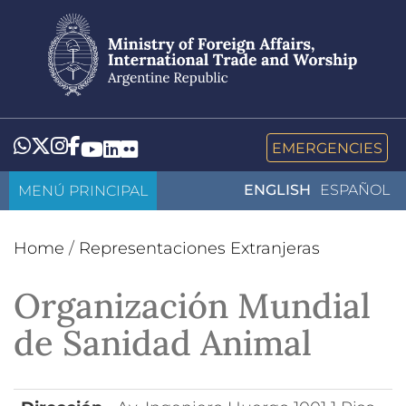
Skip
to
main
content
Whatsapp
Twitter
Instagram
Facebook
YouTube
LinkedIn
Flickr
EMERGENCIES
MENÚ PRINCIPAL
ENGLISH
ESPAÑOL
Home
/
Representaciones Extranjeras
Organización Mundial
de Sanidad Animal