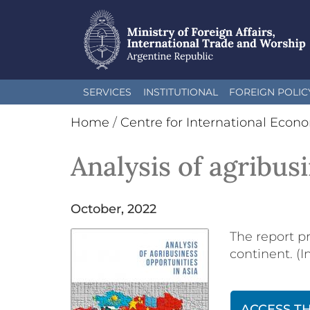
Skip
SERVICES
INSTITUTIONAL
FOREIGN POLIC
to
main
Home
/
Centre for International Econ
content
Analysis of agribus
October, 2022
The report pr
continent. (I
ACCESS T