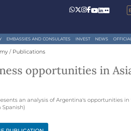
Whatsapp
Twitter
Instagram
Facebook
YouTube
LinkedIn
Flickr
Y
EMBASSIES AND CONSULATES
INVEST
NEWS
OFFICIA
omy
/
Publications
iness opportunities in Asi
esents an analysis of Argentina's opportunities in
n Spanish)
HE PUBLICATION