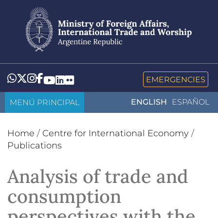
Skip
to
main
content
Whatsapp
Twitter
Instagram
Facebook
YouTube
LinkedIn
Flickr
EMERGENCIES
MENÚ PRINCIPAL
ENGLISH
ESPAÑOL
Home
/
Centre for International Economy
/
Publications
Analysis of trade and
consumption
perspectives with the