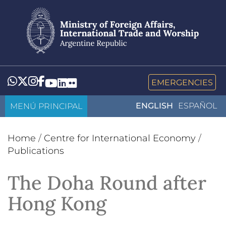
Skip
to
main
content
Whatsapp
Twitter
Instagram
Facebook
YouTube
LinkedIn
Flickr
EMERGENCIES
MENÚ PRINCIPAL
ENGLISH
ESPAÑOL
Home
/
Centre for International Economy
/
Publications
The Doha Round after
Hong Kong