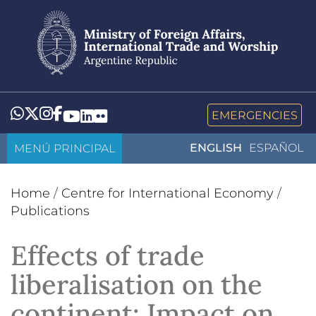
Skip
to
main
content
Whatsapp
Twitter
Instagram
Facebook
YouTube
LinkedIn
Flickr
EMERGENCIES
MENÚ PRINCIPAL
ENGLISH
ESPAÑOL
Home
/
Centre for International Economy
/
Publications
Effects of trade
liberalisation on the
continent: Impact on