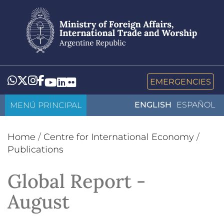
Skip
to
main
content
Whatsapp
Twitter
Instagram
Facebook
YouTube
LinkedIn
Flickr
EMERGENCIES
MENÚ PRINCIPAL
ENGLISH
ESPAÑOL
Home
/
Centre for International Economy
/
Publications
Global Report -
August