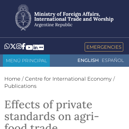
Skip
to
main
content
Whatsapp
Twitter
Instagram
Facebook
YouTube
LinkedIn
Flickr
EMERGENCIES
MENÚ PRINCIPAL
ENGLISH
ESPAÑOL
Home
/
Centre for International Economy
/
Publications
Effects of private
standards on agri-
food trade