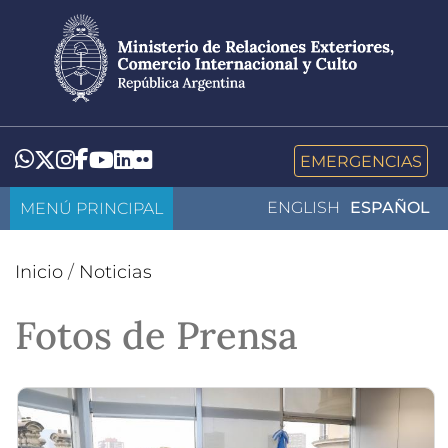
Pasar
al
contenido
principal
LinkedIn
Flickr
Whatsapp
Twitter
Instagram
Facebook
YouTube
EMERGENCIAS
MENÚ PRINCIPAL
ENGLISH
ESPAÑOL
Inicio
/
Noticias
Fotos de Prensa