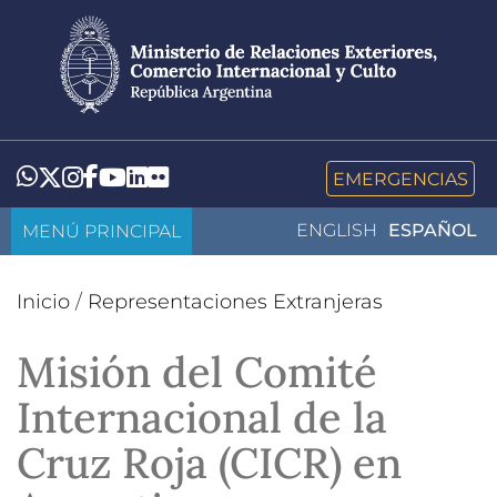
Pasar
al
contenido
principal
LinkedIn
Flickr
Whatsapp
Twitter
Instagram
Facebook
YouTube
EMERGENCIAS
MENÚ PRINCIPAL
ENGLISH
ESPAÑOL
Inicio
/
Representaciones Extranjeras
Misión del Comité
Internacional de la
Cruz Roja (CICR) en