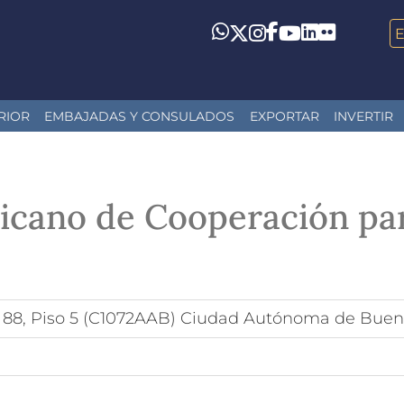
LinkedIn
Flickr
Whatsapp
Twitter
Instagram
Facebook
YouTube
RIOR
EMBAJADAS Y CONSULADOS
EXPORTAR
INVERTIR
ricano de Cooperación par
 88, Piso 5 (C1072AAB) Ciudad Autónoma de Buen