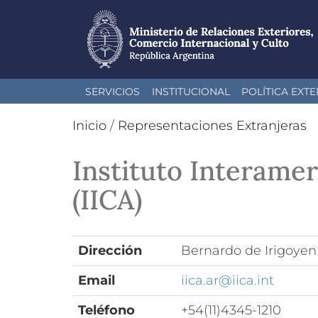
Pasar
SERVICIOS
INSTITUCIONAL
POLÍTICA EXTE
al
contenido
Inicio
/
Representaciones Extranjeras
principal
Instituto Interame
(IICA)
Dirección
Bernardo de Irigoyen
Email
iica.ar@iica.int
Teléfono
+54(11)4345-1210