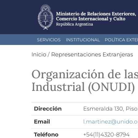
Pasar
SERVICIOS
INSTITUCIONAL
POLÍTICA EXTE
al
contenido
Inicio
/
Representaciones Extranjeras
principal
Organización de la
Industrial (ONUDI)
Dirección
Esmeralda 130, Pis
Email
l.martinez@unido.o
Teléfono
+54(11)4320-8794