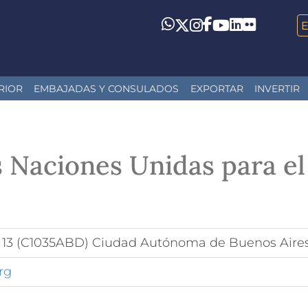
LinkedIn
Flickr
Whatsapp
Twitter
Instagram
Facebook
YouTube
RIOR
EMBAJADAS Y CONSULADOS
EXPORTAR
INVERTIR
s Naciones Unidas para el
o 13 (C1035ABD) Ciudad Autónoma de Buenos Aire
rg