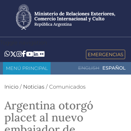
Pasar
al
contenido
principal
Toggle navigation
LinkedIn
Flickr
Whatsapp
Twitter
Instagram
Facebook
YouTube
EMERGENCIAS
MENÚ PRINCIPAL
ENGLISH
ESPAÑOL
Inicio
/
Noticias
/
Comunicados
Argentina otorgó
placet al nuevo
embajador de