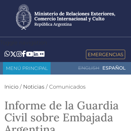
Pasar
al
contenido
principal
Toggle navigation
LinkedIn
Flickr
Whatsapp
Twitter
Instagram
Facebook
YouTube
EMERGENCIAS
MENÚ PRINCIPAL
ENGLISH
ESPAÑOL
Inicio
/
Noticias
/
Comunicados
Informe de la Guardia
Civil sobre Embajada
Argentina