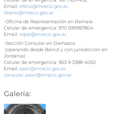
Email:
elbno@mrecic.gov.ar
,
libano@mrecic.gov.ar
-Oficina de Representación en Ramala
Celular de emergencia: 970 599987804
Email:
repal@mrecic.gov.ar
-Sección Consular en Damasco
(operando desde Beirut y con jurisdicción en
Jordania)
Celular de emergencia: 963 9 3388 4050
Email:
easir@mrecic.gov.ar
,
consular_easir@mrecic.gov.ar
Galería: