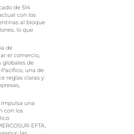
cado de 514
actual con los
entinas al bloque
lones, lo que
ia de
ar el comercio,
s globales de
-Pacífico, una de
e reglas claras y
mpresas,
ei impulsa una
n con los
licó
o MERCOSUR-EFTA,
gapur; las