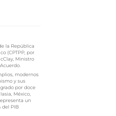
de la República
ico (CPTPP, por
cClay, Ministro
 Acuerdo.
mplios, modernos
mismo y sus
egrado por doce
lasia, México,
representa un
 del PIB