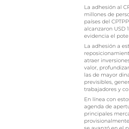
La adhesión al C
millones de perso
países del CPTPP 
alcanzaron USD 16
evidencia el pote
La adhesión a est
reposicionamiento
atraer inversione
valor, profundiza
las de mayor dina
previsibles, gen
trabajadores y c
En línea con esto
agenda de apertu
principales merca
provisionalment
se avanzó en el 