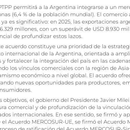
PTPP permitirá a la Argentina integrarse a un mer
nas (6,4 % de la población mundial). El comercio 
ya es significativo: en 2025, las exportaciones arg
.329 millones, con un superávit de USD 8.930 mil
ncial de profundizar estos lazos.
e acuerdo constituye una prioridad de la estrateg
 internacional de la Argentina, orientada a ampli
s y fortalecer la integración del país en las cadena
ndo los vínculos comerciales con la región de Asia
mismo económico a nivel global. El acuerdo ofrec
erando nuevas oportunidades para productores, e
onsumidores.
s objetivos, el gobierno del Presidente Javier Mil
ra comercial y de profundización de la vinculació
dos internacionales. En ese sentido, se firmó y ap
e el Acuerdo MERCOSUR-UE, se firmó el Acuerd
proceso de ratificación del Acuerdo MERCOSUR-Sin