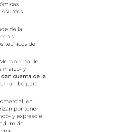
nómicas
e Asuntos
ede de la
 con su
s técnicos de
l Mecanismo de
e marzo- y
s dan cuenta de la
 el rumbo para
comercial, en
rizan por tener
do- y expresó el
rándum de
ercio,