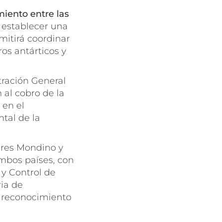
iento entre las
a establecer una
mitirá coordinar
ros antárticos y
tración General
 al cobro de la
 en el
tal de la
ares Mondino y
ambos países, con
 y Control de
ia de
e reconocimiento