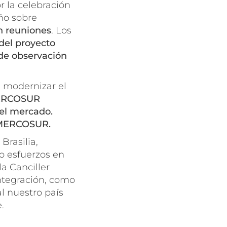
r la celebración
ño sobre
in reuniones
. Los
del proyecto
 de observación
e modernizar el
MERCOSUR
 el mercado.
l MERCOSUR.
Brasilia,
o esfuerzos en
a Canciller
integración, como
l nuestro país
.