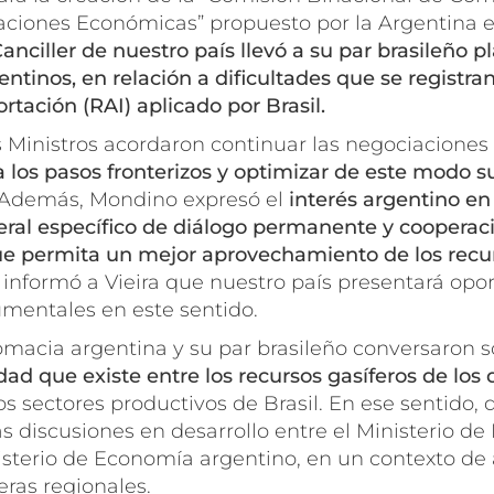
laciones Económicas” propuesto por la Argentina 
Canciller de nuestro país llevó a su par brasileño p
ntinos, en relación a dificultades que se registr
rtación (RAI) aplicado por Brasil.
os Ministros acordaron continuar las negociaciones
 los pasos fronterizos y optimizar de este modo s
 Además, Mondino expresó el
interés argentino en
ral específico de diálogo permanente y cooperació
que permita un mejor aprovechamiento de los recur
le informó a Vieira que nuestro país presentará o
umentales en este sentido.
lomacia argentina y su par brasileño conversaron 
d que existe entre los recursos gasíferos de los 
s sectores productivos de Brasil. En ese sentido, 
s discusiones en desarrollo entre el Ministerio de
inisterio de Economía argentino, en un contexto d
eras regionales.