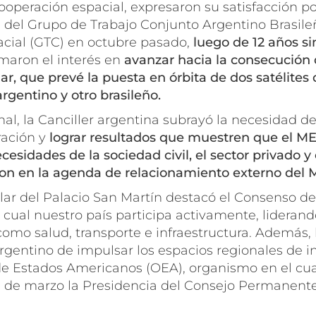
operación espacial, expresaron su satisfacción po
n del Grupo de Trabajo Conjunto Argentino Brasile
cial (GTC) en octubre pasado,
luego de 12 años s
rmaron el interés en
avanzar hacia la consecución 
ar, que prevé la puesta en órbita de dos satélites
argentino y otro brasileño.
nal, la Canciller argentina subrayó la necesidad d
ración y
lograr resultados que muestren que el 
cesidades de la sociedad civil, el sector privado y
ron en la agenda de relacionamiento externo de
tular del Palacio San Martín destacó el Consenso de 
cual nuestro país participa activamente, liderand
omo salud, transporte e infraestructura. Además, l
argentino de impulsar los espacios regionales de 
de Estados Americanos (OEA), organismo en el cua
31 de marzo la Presidencia del Consejo Permanente