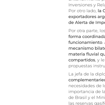
Inversiones y Re
Por otro lado,
la 
exportadores arge
de Alerta de Impo
Por otra parte, l
forma coordinada
funcionamiento
.
mecanismo bilate
materia fluvial 
compartidos
, y 
propuestas instr
La jefa de la dip
complementarieda
necesidades de lo
importancia de la
de Brasil y el M
las reservas gasíf