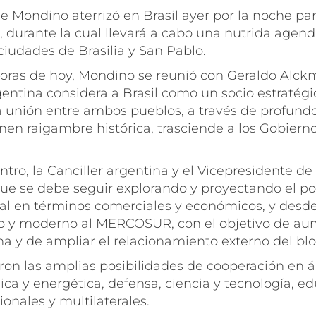
 Mondino aterrizó en Brasil ayer por la noche par
s, durante la cual llevará a cabo una nutrida agend
ciudades de Brasilia y San Pablo.
horas de hoy, Mondino se reunió con Geraldo Alckm
rgentina considera a Brasil como un socio estratégi
 unión entre ambos pueblos, a través de profundos
enen raigambre histórica, trasciende a los Gobiern
.
tro, la Canciller argentina y el Vicepresidente de 
que se debe seguir explorando y proyectando el po
eral en términos comerciales y económicos, y desd
o y moderno al MERCOSUR, con el objetivo de au
na y de ampliar el relacionamiento externo del b
on las amplias posibilidades de cooperación en
sica y energética, defensa, ciencia y tecnología, ed
ionales y multilaterales.