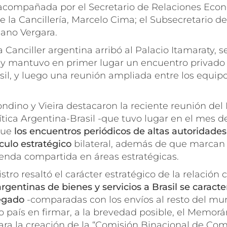
acompañada por el Secretario de Relaciones Eco
e la Cancillería, Marcelo Cima; el Subsecretario d
ano Vergara.
 Canciller argentina arribó al Palacio Itamaraty, s
, y mantuvo en primer lugar un encuentro privado
il, y luego una reunión ampliada entre los equipo
ndino y Vieira destacaron la reciente reunión de
tica Argentina-Brasil -que tuvo lugar en el mes d
que
los encuentros periódicos de altas autoridade
culo estratégico
bilateral, además de que marcan
genda compartida en áreas estratégicas.
stro resaltó el carácter estratégico de la relación 
argentinas de bienes y servicios a Brasil se caracte
regado
-comparadas con los envíos al resto del mun
ro país en firmar, a la brevedad posible, el Memo
ra la creación de la “Comisión Binacional de Com