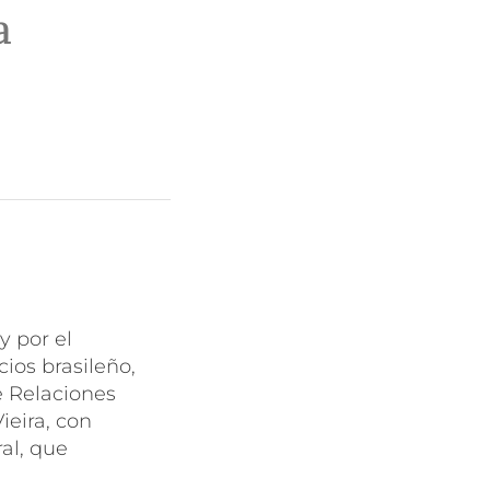
a
y por el
cios brasileño,
e Relaciones
ieira, con
ral, que