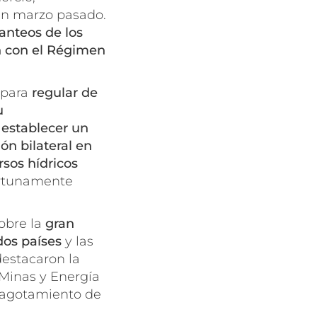
en marzo pasado.
lanteos de los
an con el Régimen
 para
regular de
u
 establecer un
n bilateral en
sos hídricos
portunamente
sobre la
gran
dos países
y las
destacaron la
 Minas y Energía
e agotamiento de