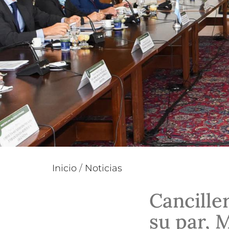
Inicio
/
Noticias
Cancille
su par, 