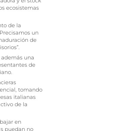
tadora y el stock
los ecosistemas
to de la
 Precisamos un
 maduración de
sorios”.
o además una
resentantes de
iano.
ncieras
tencial, tomando
esas italianas
ctivo de la
bajar en
as puedan no