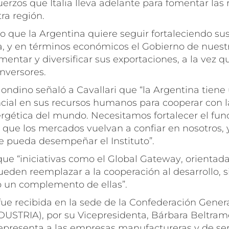
uerzos que Italia lleva adelante para fomentar las 
ra región.
que la Argentina quiere seguir fortaleciendo sus
ia, y en términos económicos el Gobierno de nuest
entar y diversificar sus exportaciones, a la vez qu
inversores.
ondino señaló a Cavallari que “la Argentina tiene 
ial en sus recursos humanos para cooperar con l
ergética del mundo. Necesitamos fortalecer el fu
que los mercados vuelvan a confiar en nosotros, y
e pueda desempeñar el Instituto”.
ue “iniciativas como el
Global Gateway
, orientad
ueden reemplazar a la cooperación al desarrollo,
 un complemento de ellas”.
e recibida en la sede de la Confederación General
DUSTRIA), por su Vicepresidenta, Bárbara Beltram
representa a las empresas manufactureras y de servi