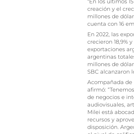
“En los últimos 1
creación y el cr
millones de dóla
cuenta con 16 emp
En 2022, las exp
crecieron 18,9% y
exportaciones arg
argentinas totale
millones de dólar
SBC alcanzaron lo
Acompañada de un
afirmó: “Tenemos
de negocios e int
audiovisuales, art
Milei está abocad
recursos y aprov
disposición. Arg