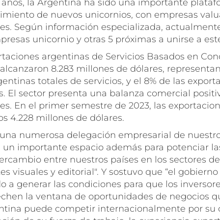
5 años, la Argentina ha sido una importante plataf
ecimiento de nuevos unicornios, con empresas val
res. Según información especializada, actualment
resas unicornio y otras 5 próximas a unirse a este
ortaciones argentinas de Servicios Basados en Co
 alcanzaron 8.283 millones de dólares, representan
entinas totales de servicios, y el 8% de las export
s. El sector presenta una balanza comercial positi
es. En el primer semestre de 2023, las exportacio
s 4.228 millones de dólares.
a numerosa delegación empresarial de nuestro p
 un importante espacio además para potenciar l
ercambio entre nuestros países en los sectores de
es visuales y editorial". Y sostuvo que “el gobiern
o a generar las condiciones para que los inversor
echen la ventana de oportunidades de negocios 
entina puede competir internacionalmente por su