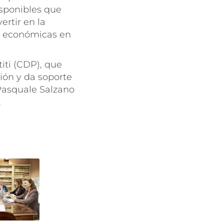
isponibles que
ertir en la
as económicas en
titi
(CDP), que
ión y da soporte
 Pasquale Salzano
.