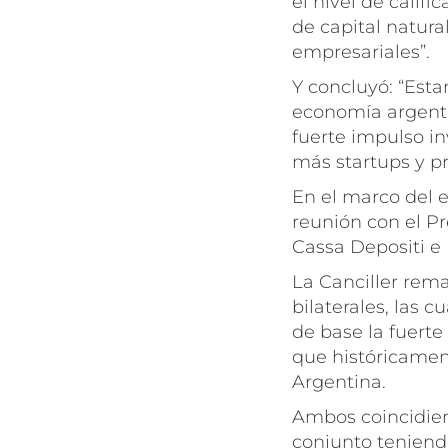
el nivel de califi
de capital natura
empresariales”.
Y concluyó: “Est
economía argenti
fuerte impulso i
más
startups
y pr
En el marco del
reunión con el P
Cassa Depositi e 
La Canciller rema
bilaterales, las
de base la fuerte
que históricamen
Argentina.
Ambos coincidiero
conjunto tenien