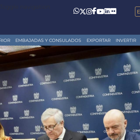
Toggle navigation
LinkedIn
Flickr
Whatsapp
Twitter
Instagram
Facebook
YouTube
RIOR
EMBAJADAS Y CONSULADOS
EXPORTAR
INVERTIR