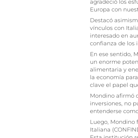
agradeció los esf
Europa con nuest
Destacó asimismo 
vínculos con Ital
interesado en aum
confianza de los 
En ese sentido, M
un enorme potenc
alimentaria y en
la economía para 
clave el papel qu
Mondino afirmó q
inversiones, no p
entenderse como
Luego, Mondino fu
Italiana (CONFIN
Esta institución 