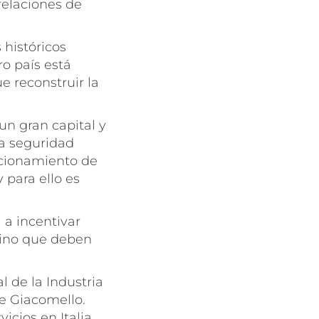
relaciones de
 históricos
ro país está
e reconstruir la
un gran capital y
a seguridad
ncionamiento de
 para ello es
a a incentivar
 sino que deben
 de la Industria
e Giacomello.
cios en Italia.