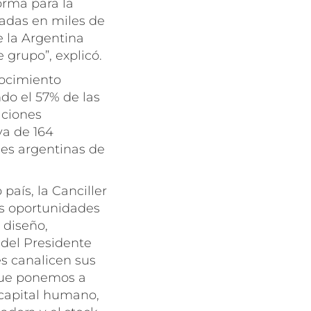
orma para la
uadas en miles de
e la Argentina
 grupo”, explicó.
nocimiento
do el 57% de las
aciones
va de 164
nes argentinas de
aís, la Canciller
as oportunidades
 diseño,
o del Presidente
es canalicen sus
que ponemos a
 capital humano,