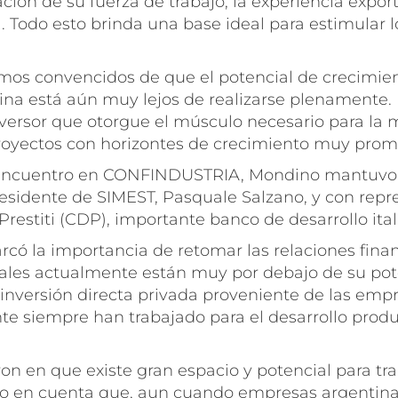
cación de su fuerza de trabajo, la experiencia expor
l. Todo esto brinda una base ideal para estimular 
amos convencidos de que el potencial de crecimien
na está aún muy lejos de realizarse plenamente.
nversor que otorgue el músculo necesario para la
oyectos con horizontes de crecimiento muy promi
 encuentro en CONFINDUSTRIA, Mondino mantuv
residente de SIMEST, Pasquale Salzano, y con rep
Prestiti
(CDP), importante banco de desarrollo ital
rcó la importancia de retomar las relaciones fina
 cuales actualmente están muy por debajo de su po
 inversión directa privada proveniente de las empr
te siempre han trabajado para el desarrollo produ
n en que existe gran espacio y potencial para tra
do en cuenta que, aun cuando empresas argentin