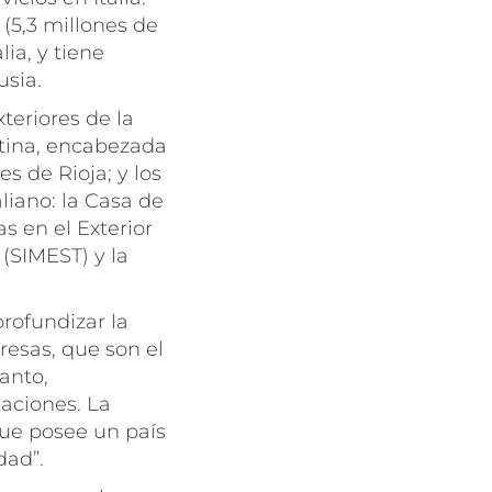
(5,3 millones de
ia, y tiene
usia.
teriores de la
ntina, encabezada
s de Rioja; y los
liano: la Casa de
s en el Exterior
 (SIMEST) y la
rofundizar la
resas, que son el
anto,
taciones. La
que posee un país
dad”.