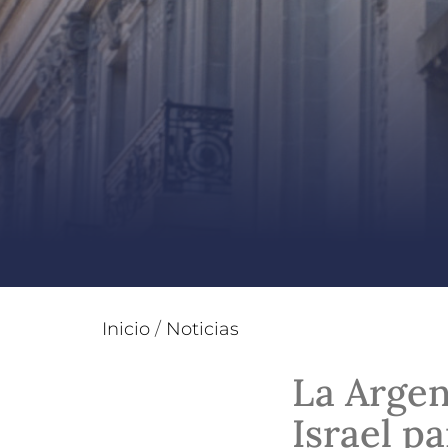
Inicio
/
Noticias
La Argen
Israel p