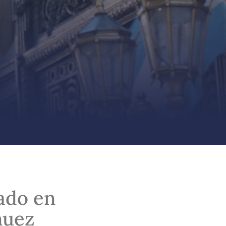
ado en
nuez