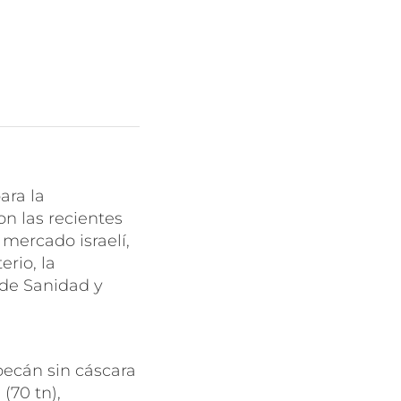
ara la
on las recientes
 mercado israelí,
rio, la
 de Sanidad y
pecán sin cáscara
(70 tn),