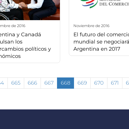
iembre de 2016
noviembre de 2016
entina y Canadá
El futuro del comerci
ulsan los
mundial se negociar
rcambios políticos y
Argentina en 2017
nómicos
64
665
666
667
668
669
670
671
6