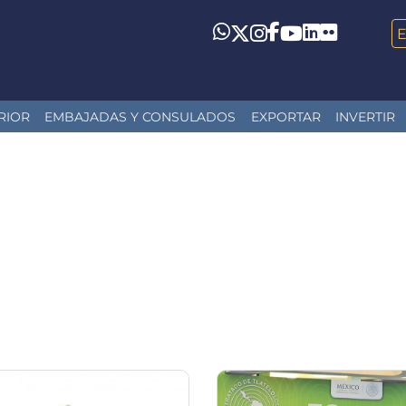
LinkedIn
Flickr
Whatsapp
Twitter
Instagram
Facebook
YouTube
RIOR
EMBAJADAS Y CONSULADOS
EXPORTAR
INVERTIR