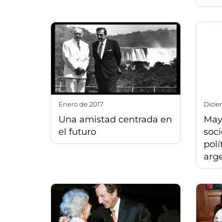
enero de 2017
dici
Una amistad centrada en
Mayo
el futuro
soci
polí
arg