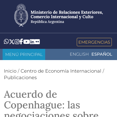
Pasar
al
contenido
principal
LinkedIn
Flickr
Whatsapp
Twitter
Instagram
Facebook
YouTube
EMERGENCIAS
MENÚ PRINCIPAL
ENGLISH
ESPAÑOL
Inicio
/
Centro de Economía Internacional
/
Publicaciones
Acuerdo de
Copenhague: las
negociaciones sobre