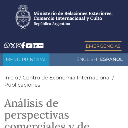
Pasar
al
contenido
principal
LinkedIn
Flickr
Whatsapp
Twitter
Instagram
Facebook
YouTube
EMERGENCIAS
MENÚ PRINCIPAL
ENGLISH
ESPAÑOL
Inicio
/
Centro de Economía Internacional
/
Publicaciones
Análisis de
perspectivas
comerciales y de