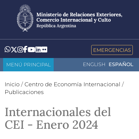
Pasar
al
contenido
principal
LinkedIn
Flickr
Whatsapp
Twitter
Instagram
Facebook
YouTube
EMERGENCIAS
MENÚ PRINCIPAL
ENGLISH
ESPAÑOL
Inicio
/
Centro de Economía Internacional
/
Publicaciones
Internacionales del
CEI - Enero 2024