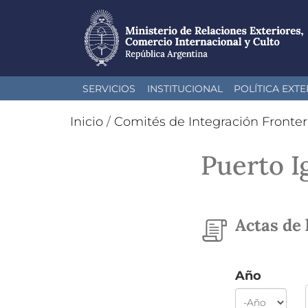
Pasar
SERVICIOS
INSTITUCIONAL
POLÍTICA EXTE
al
contenido
Inicio
/
Comités de Integración Fronter
principal
Puerto I
Actas de 
Año