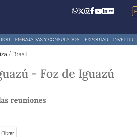
LinkedIn
Flickr
Whatsapp
Twitter
Instagram
Facebook
YouTube
RIOR
EMBAJADAS Y CONSULADOS
EXPORTAR
INVERTIR
iza
/
Brasil
guazú - Foz de Iguazú
las reuniones
Filtrar