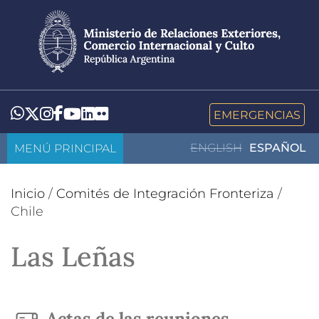
Pasar
al
contenido
principal
LinkedIn
Flickr
Whatsapp
Twitter
Instagram
Facebook
YouTube
EMERGENCIAS
MENÚ PRINCIPAL
ENGLISH
ESPAÑOL
Inicio
/
Comités de Integración Fronteriza
/
Chile
Las Leñas
Actas de las reuniones