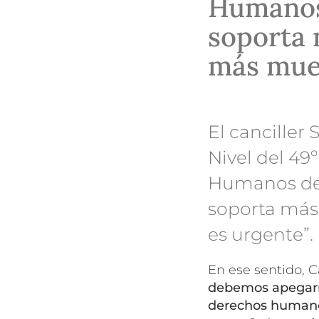
Humanos
soporta 
más muer
El canciller
Nivel del 49
Humanos de 
soporta más 
es urgente”.
En ese sentido, Ca
debemos apegarno
derechos human