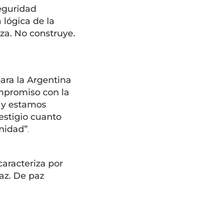
eguridad
 lógica de la
za. No construye.
para la Argentina
ompromiso con la
, y estamos
estigio cuanto
anidad”
.
aracteriza por
az. De paz