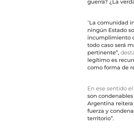
guerra? ¿La verd
“
La comunidad in
ningún Estado so
incumplimiento d
todo caso será m
pertinente”,
desta
legítimo es recurr
como forma de res
En ese sentido el
son condenables p
Argentina reiter
fuerza y condena 
territorio”.