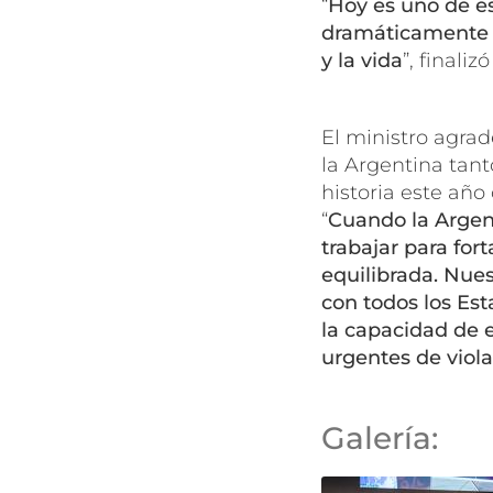
“
Hoy es uno de es
dramáticamente a
y la vida
”, finalizó
El ministro agrad
la Argentina tant
historia este año
“
Cuando la Argent
trabajar para for
equilibrada. Nue
con todos los Esta
la capacidad de e
urgentes de viol
Galería: