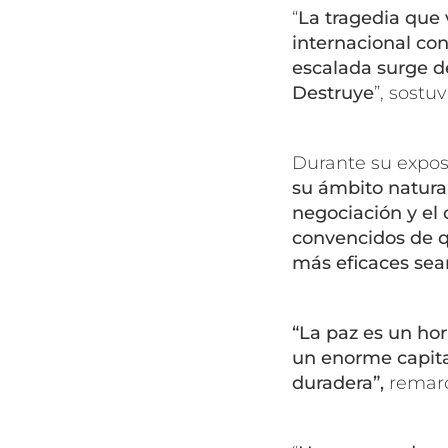
“
La tragedia que
internacional con
escalada surge d
Destruye
”, sostu
Durante su exposi
su ámbito natura
negociación y el
convencidos de q
más eficaces sean
“La paz es un ho
un enorme capita
duradera”,
remarc