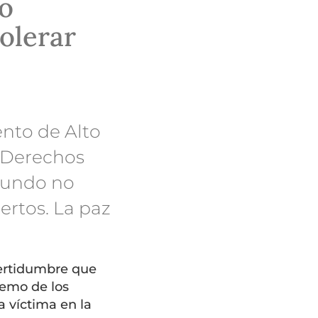
o
olerar
ento de Alto
e Derechos
mundo no
ertos. La paz
certidumbre que
remo de los
a víctima en la