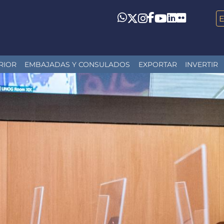
LinkedIn
Flickr
Whatsapp
Twitter
Instagram
Facebook
YouTube
RIOR
EMBAJADAS Y CONSULADOS
EXPORTAR
INVERTIR