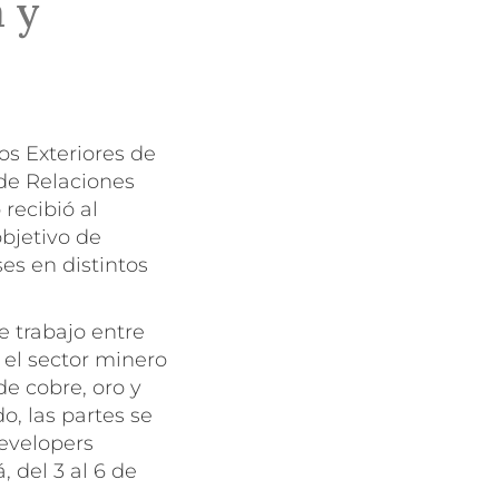
 y
s Exteriores de
de Relaciones
recibió al
bjetivo de
ses en distintos
e trabajo entre
 el sector minero
de cobre, oro y
do, las partes se
evelopers
 del 3 al 6 de