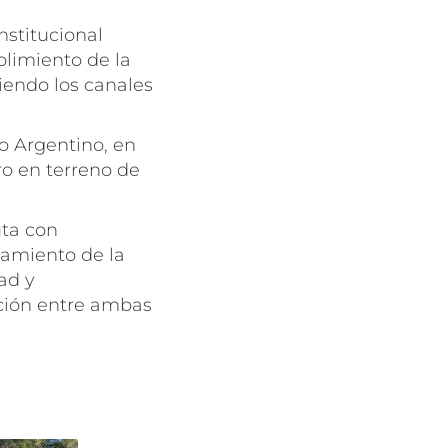
nstitucional
limiento de la
iendo los canales
o Argentino, en
ro en terreno de
.
uta con
namiento de la
ad y
ación entre ambas