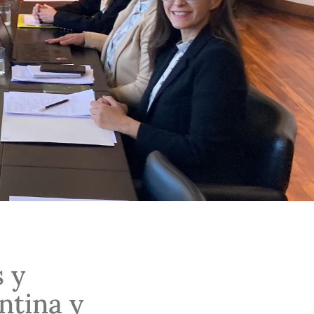
 y
ntina y