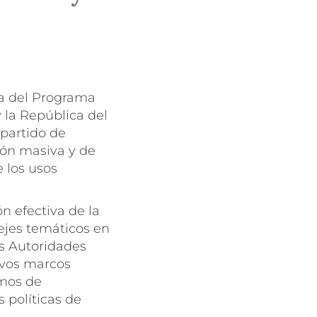
pa del Programa
 la República del
mpartido de
ión masiva y de
 los usos
n efectiva de la
ejes temáticos en
as Autoridades
ivos marcos
smos de
s políticas de