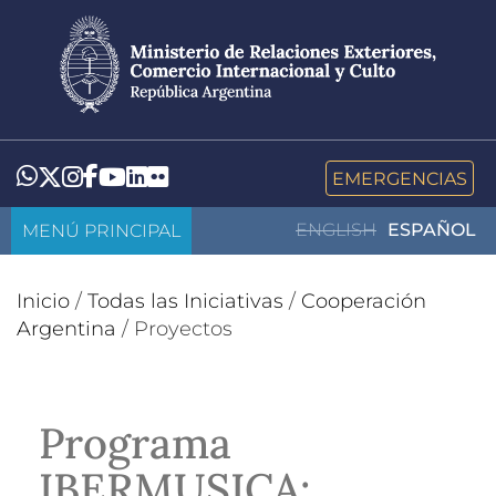
Pasar
al
contenido
principal
LinkedIn
Flickr
Whatsapp
Twitter
Instagram
Facebook
YouTube
EMERGENCIAS
MENÚ PRINCIPAL
ENGLISH
ESPAÑOL
Inicio
/
Todas las Iniciativas
/
Cooperación
Argentina
/
Proyectos
Programa
IBERMUSICA: