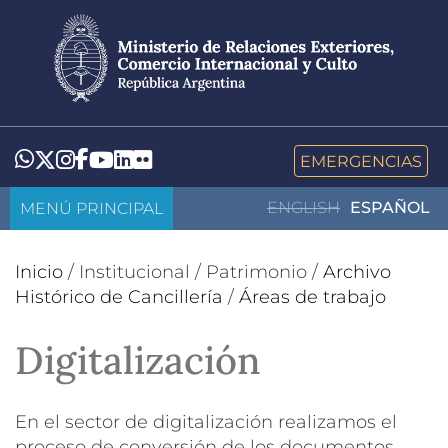
Pasar
al
contenido
principal
LinkedIn
Flickr
Whatsapp
Twitter
Instagram
Facebook
YouTube
EMERGENCIAS
MENÚ PRINCIPAL
ENGLISH
ESPAÑOL
Inicio
/
Institucional
/
Patrimonio
/
Archivo
Histórico de Cancillería
/
Áreas de trabajo
Digitalización
En el sector de digitalización realizamos el
proceso de conversión de los documentos