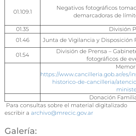
Negativos fotográficos toma
01.109.1
demarcadoras de límite
01.35
División P
01.46
Junta de Vigilancia y Disposición
División de Prensa – Gabinet
01.54
fotográficos de ev
Memor
https://www.cancilleria.gob.ar/es/i
historico-de-cancilleria/atenc
ministe
Donación Famil
Para consultas sobre el material digitalizado
escribir a
archivo@mrecic.gov.ar
Galería: