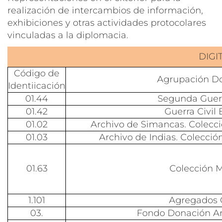
realización de intercambios de información,
exhibiciones y otras actividades protocolares
vinculadas a la diplomacia.
DIGI
Código de
Agrupación D
Identiicación
01.44
Segunda Guer
01.42
Guerra Civil
01.02
Archivo de Simancas. Colecci
01.03
Archivo de Indias. Colecció
01.63
Colección M
1.101
Agregados 
03.
Fondo Donación A