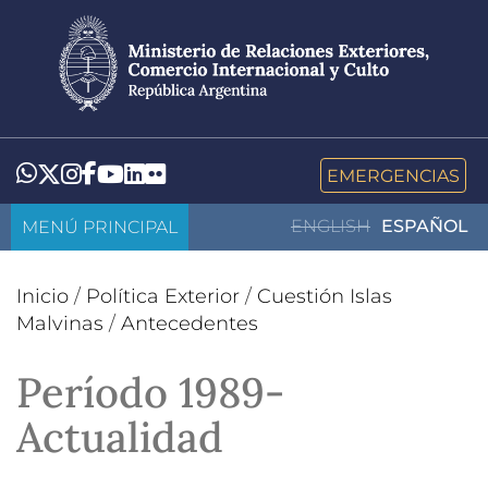
Pasar
al
contenido
principal
LinkedIn
Flickr
Whatsapp
Twitter
Instagram
Facebook
YouTube
EMERGENCIAS
MENÚ PRINCIPAL
ENGLISH
ESPAÑOL
Inicio
/
Política Exterior
/
Cuestión Islas
Malvinas
/
Antecedentes
Período 1989-
Actualidad