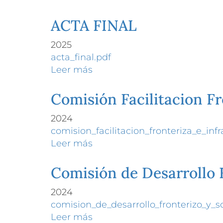
COMISION
DE
ACTA FINAL
FACILITACION
2025
FRONTERIZA
acta_final.pdf
Leer más
sobre
ACTA
FINAL
Comisión Facilitacion Fr
2024
comision_facilitacion_fronteriza_e_infr
Leer más
sobre
Comisión
Facilitacion
Comisión de Desarrollo F
Fronteriza
2024
e
comision_de_desarrollo_fronterizo_y_so
Infraestructura
Leer más
sobre