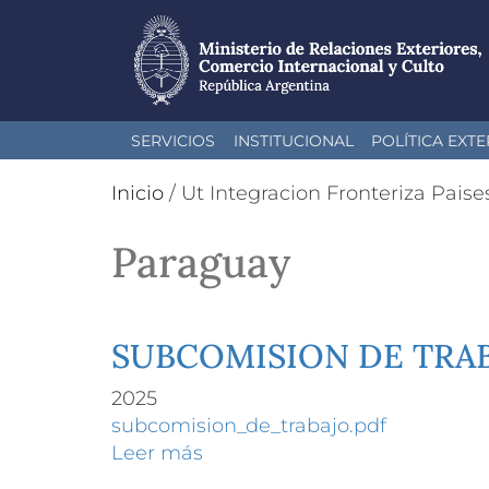
Pasar
SERVICIOS
INSTITUCIONAL
POLÍTICA EXTE
al
contenido
Inicio
/
Ut Integracion Fronteriza Paise
principal
Paraguay
SUBCOMISION DE TRA
2025
subcomision_de_trabajo.pdf
Leer más
sobre
SUBCOMISION