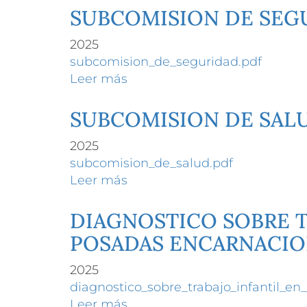
DE
SUBCOMISION DE SEG
TRABAJO
2025
subcomision_de_seguridad.pdf
Leer más
sobre
SUBCOMISION
DE
SUBCOMISION DE SAL
SEGURIDAD
2025
subcomision_de_salud.pdf
Leer más
sobre
SUBCOMISION
DE
DIAGNOSTICO SOBRE T
SALUD
POSADAS ENCARNACI
2025
diagnostico_sobre_trabajo_infantil_en
Leer más
sobre