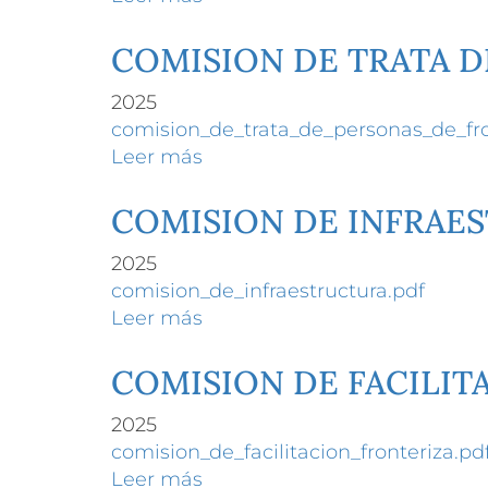
DIAGNOSTICO
SOBRE
COMISION DE TRATA D
TRABAJO
2025
INFANTIL
comision_de_trata_de_personas_de_fro
EN
Leer más
sobre
LA
COMISION
REGION
DE
COMISION DE INFRAE
TRANSFRONTERIZA
TRATA
POSADAS
2025
DE
ENCARNACION
comision_de_infraestructura.pdf
PERSONAS
Leer más
sobre
DE
COMISION
FRONTERA
DE
COMISION DE FACILIT
INFRAESTRUCTURA
2025
comision_de_facilitacion_fronteriza.pd
Leer más
sobre