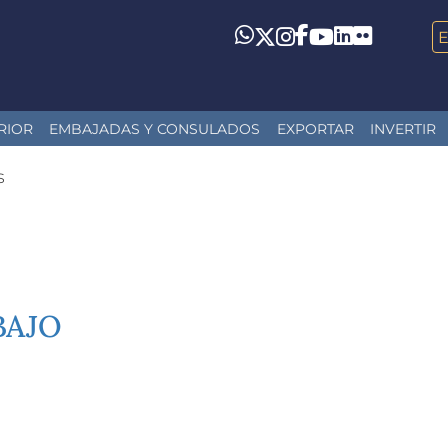
LinkedIn
Flickr
Whatsapp
Twitter
Instagram
Facebook
YouTube
RIOR
EMBAJADAS Y CONSULADOS
EXPORTAR
INVERTIR
s
BAJO