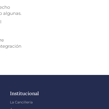
recho
o algunas.
l
re
ntegración
Institucional
La Cancillería