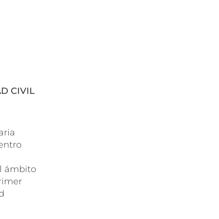
D CIVIL
aria
entro
l ámbito
rimer
d