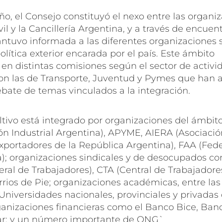
año, el Consejo constituyó el nexo entre las organi
vil y la Cancillería Argentina, y a través de encuen
tuvo informada a las diferentes organizaciones 
olítica exterior encarada por el país. Este ámbito
en distintas comisiones según el sector de activi
son las de Transporte, Juventud y Pymes que han
ebate de temas vinculados a la integración.
ltivo está integrado por organizaciones del ámbit
ón Industrial Argentina), APYME, AIERA (Asociació
xportadores de la República Argentina), FAA (Fed
a); organizaciones sindicales y de desocupados c
ral de Trabajadores), CTA (Central de Trabajadore
rrios de Pie; organizaciones académicas, entre las
Universidades nacionales, provinciales y privadas
rganizaciones financieras como el Banco Bice, Ban
ar; y un número importante de ONG`