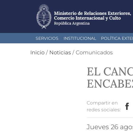
Pasar
SERVICIOS
INSTITUCIONAL
POLÍTICA EXTE
al
contenido
Inicio
/
Noticias
/
Comunicados
principal
EL CANC
ENCABE
Compartir en
redes sociales:
jueves 26 ag